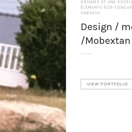
SOIGNÉS ET UNE EXCELL
ÉLÉMENTS ÉCO-CONÇUS 
ONÉREUX
Design / m
/Mobextan
VIEW PORTFOLIO